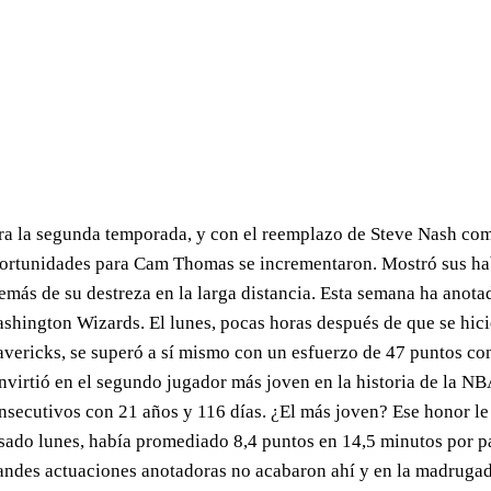
ra la segunda temporada, y con el reemplazo de Steve Nash co
ortunidades para Cam Thomas se incrementaron. Mostró sus hab
emás de su destreza en la larga distancia. Esta semana ha anota
shington Wizards. El lunes, pocas horas después de que se hicier
vericks, se superó a sí mismo con un esfuerzo de 47 puntos con
nvirtió en el segundo jugador más joven en la historia de la N
nsecutivos con 21 años y 116 días. ¿El más joven? Ese honor le
sado lunes, había promediado 8,4 puntos en 14,5 minutos por p
andes actuaciones anotadoras no acabaron ahí y en la madrugada 