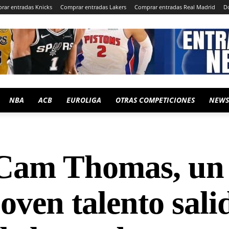
rar entradas Knicks
Comprar entradas Lakers
Comprar entradas Real Madrid
D
NBA
ACB
EUROLIGA
OTRAS COMPETICIONES
NEWS
Cam Thomas, un
joven talento sali