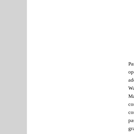
Pa
op
ad
Wa
Ma
co
co
pa
gr