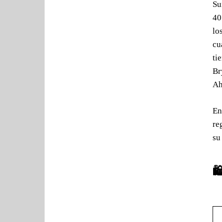
Su
40
lo
cu
ti
Br
Ah
En
re
su
🛍