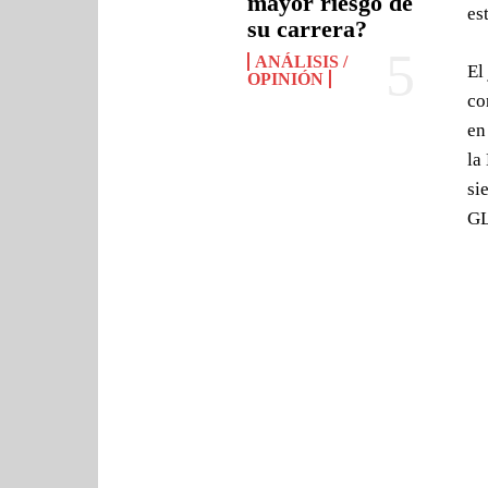
mayor riesgo de
es
su carrera?
ANÁLISIS /
El
OPINIÓN
co
en
la
si
GL