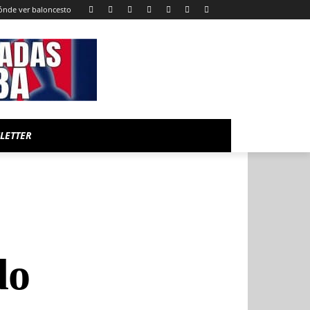
ónde ver baloncesto
LETTER
do