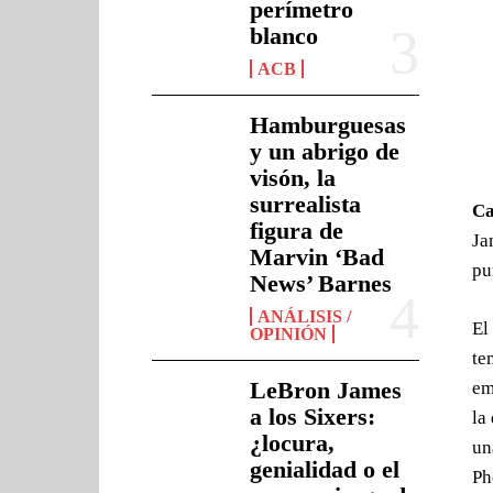
perímetro
blanco
ACB
Hamburguesas
y un abrigo de
visón, la
surrealista
C
figura de
Ja
Marvin ‘Bad
pu
News’ Barnes
ANÁLISIS /
El
OPINIÓN
te
LeBron James
em
a los Sixers:
la
¿locura,
un
genialidad o el
Ph