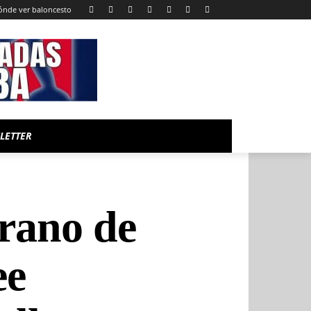
ónde ver baloncesto
LETTER
erano de
ee