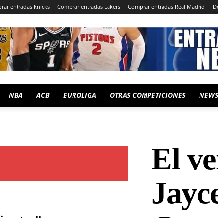
rar entradas Knicks
Comprar entradas Lakers
Comprar entradas Real Madrid
D
NBA
ACB
EUROLIGA
OTRAS COMPETICIONES
NEWS
El v
Jayc