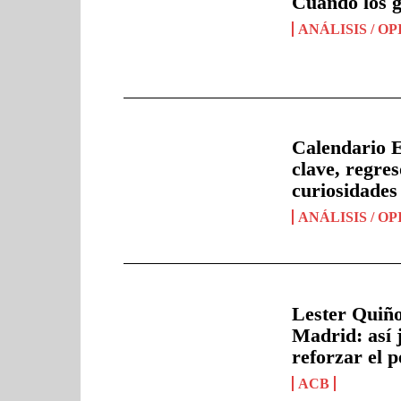
Cuando los g
ANÁLISIS / OP
Calendario E
clave, regre
curiosidades
ANÁLISIS / OP
Lester Quiño
Madrid: así 
reforzar el 
ACB