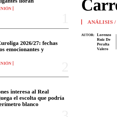
Carr
igantes lloran
INIÓN
ANÁLISIS 
Lorenzo
AUTOR:
Ruiz De
uroliga 2026/27: fechas
Peralta
sos emocionantes y
Valero
INIÓN
nes interesa al Real
juega el escolta que podría
perímetro blanco