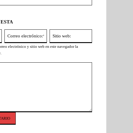
UESTA
Nombre:*
Correo
Sitio
electrónico:*
web:
rreo electrónico y sitio web en este navegador la
.