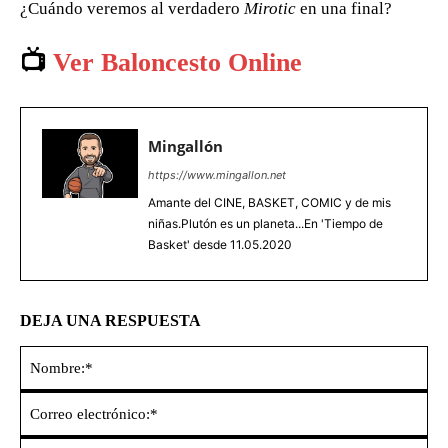
¿Cuándo veremos al verdadero
Mirotic
en una final?
📺
Ver Baloncesto Online
Mingallón
https://www.mingallon.net
Amante del CINE, BASKET, COMIC y de mis
niñas.Plutón es un planeta...En 'Tiempo de
Basket' desde 11.05.2020
DEJA UNA RESPUESTA
No
Co
ele
Sit