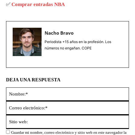
✅
Comprar entradas NBA
Nacho Bravo
Periodista +15 años en la profesión. Los
números no engañan. COPE
DEJA UNA RESPUESTA
No
Co
ele
Sit
we
Guardar mi nombre, correo electrónico y sitio web en este navegador la