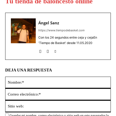
Tú tienda de baloncesto online
Ángel Sanz
https://www.tiempodebasket.com
Con los 24 segundos entre ceja y cejaEn
'Tiempo de Basket' desde 11.05.2020
DEJA UNA RESPUESTA
No
Co
ele
Sit
we
Guardar mi nombre, correo electrónico y sitio web en este navegador la