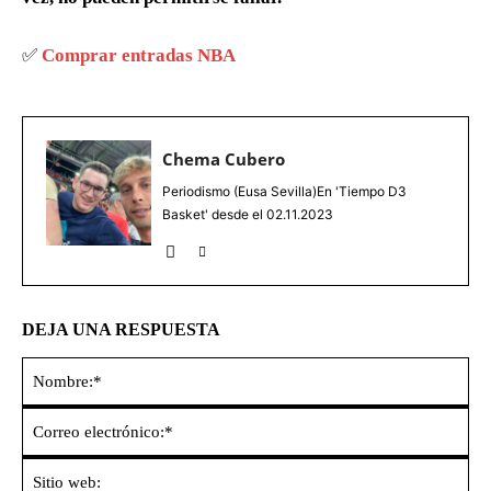
✅
Comprar entradas NBA
Chema Cubero
Periodismo (Eusa Sevilla)En 'Tiempo D3
Basket' desde el 02.11.2023
DEJA UNA RESPUESTA
No
Co
ele
Sit