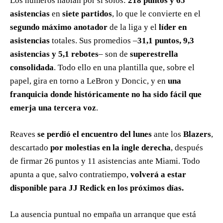
Los números hablan por sí solos:
218 puntos y 65
asistencias
en
siete partidos
, lo que le convierte en el
segundo máximo anotador
de la liga y el
líder en
asistencias
totales. Sus promedios –
31,1 puntos, 9,3
asistencias y 5,1 rebotes
– son de
superestrella
consolidada
. Todo ello en una plantilla que, sobre el
papel, gira en torno a LeBron y Doncic, y en
una
franquicia donde históricamente no ha sido fácil que
emerja una tercera voz
.
Reaves
se perdió el encuentro del lunes
ante los
Blazers
,
descartado
por molestias en la ingle derecha
, después
de firmar 26 puntos y 11 asistencias ante Miami. Todo
apunta a que, salvo contratiempo,
volverá a estar
disponible para JJ Redick en los próximos días.
La ausencia puntual no empaña un arranque que está