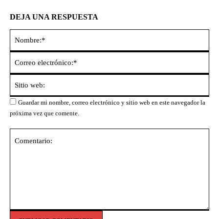
DEJA UNA RESPUESTA
No
Co
ele
Sit
we
Guardar mi nombre, correo electrónico y sitio web en este navegador la
próxima vez que comente.
Comentario: