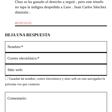
Chus se ha ganado el derecho a seguir , pero este triunfo
no tapa la indigna despedida a Laso . Juan Carlos Sánchez
dimisión .
RESPUESTA
DEJA UNA RESPUESTA
No
Co
ele
Sit
we
Guardar mi nombre, correo electrónico y sitio web en este navegador la
próxima vez que comente.