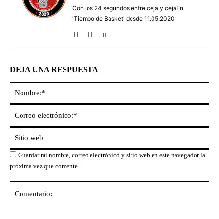
Con los 24 segundos entre ceja y cejaEn
'Tiempo de Basket' desde 11.05.2020
DEJA UNA RESPUESTA
No
Co
ele
Sit
we
Guardar mi nombre, correo electrónico y sitio web en este navegador la
próxima vez que comente.