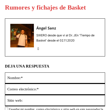
Rumores y fichajes de Basket
Ángel Sanz
SIXERO desde que vi al Dr. JEn 'Tiempo de
Basket' desde el 02.11.2020
DEJA UNA RESPUESTA
No
Co
ele
Sit
we
Guardar mi nombre, correo electrónico y sitio web en este navegador la