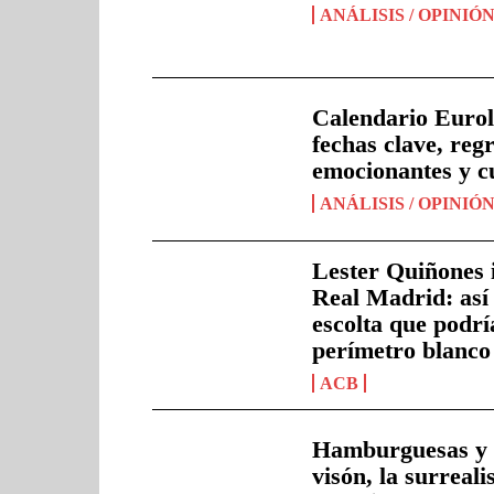
ANÁLISIS / OPINIÓ
Calendario Eurol
fechas clave, reg
emocionantes y c
ANÁLISIS / OPINIÓ
Lester Quiñones i
Real Madrid: así 
escolta que podrí
perímetro blanco
ACB
Hamburguesas y 
visón, la surreali