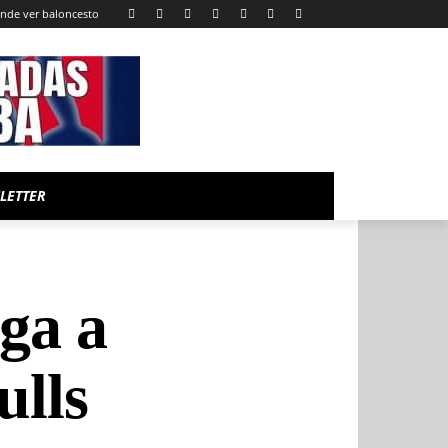
nde ver baloncesto
LETTER
ega a
ulls