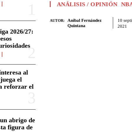
ANÁLISIS / OPINIÓN
NB
N
Anibal Fernández
10 sept
AUTOR:
Quintana
2021
iga 2026/27:
resos
uriosidades
N
nteresa al
juega el
a reforzar el
un abrigo de
sta figura de