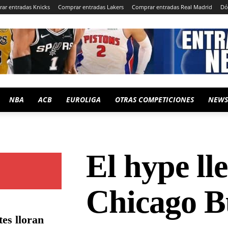
ar entradas Knicks
Comprar entradas Lakers
Comprar entradas Real Madrid
Dó
NBA
ACB
EUROLIGA
OTRAS COMPETICIONES
NEWS
El hype ll
Chicago B
es lloran