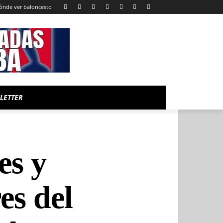
ónde ver baloncesto
LETTER
es y
es del