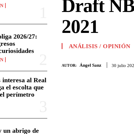
Draft N
ÓN
2021
liga 2026/27:
gresos
ANÁLISIS / OPINIÓN
curiosidades
ÓN
Ángel Sanz
30 julio 20
AUTOR:
 interesa al Real
a el escolta que
el perímetro
 un abrigo de