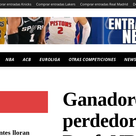
rar entradas Knicks
Comprar entradas Lakers
Comprar entradas Real Madrid
D
NBA
ACB
EUROLIGA
OTRAS COMPETICIONES
NEWS
Ganador
perdedor
ntes lloran