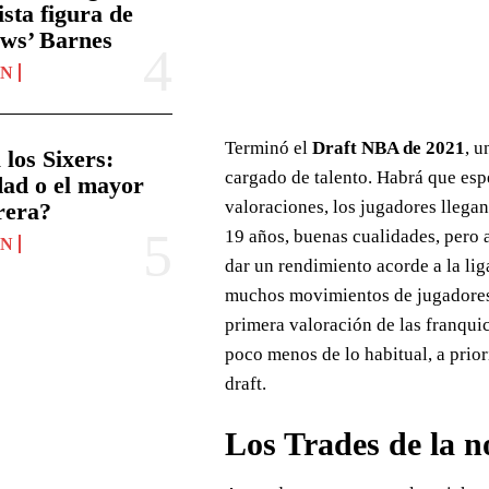
ista figura de
ws’ Barnes
ÓN
Terminó el
Draft NBA de 2021
, u
los Sixers:
cargado de talento. Habrá que esp
dad o el mayor
valoraciones, los jugadores llegan
rera?
19 años, buenas cualidades, pero a
ÓN
dar un rendimiento acorde a la lig
muchos movimientos de jugadores y
primera valoración de las franqui
poco menos de lo habitual, a prior
draft.
Los Trades de la n