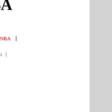
BA
NBA
21