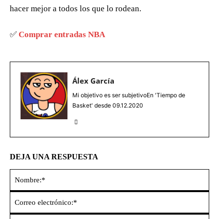
hacer mejor a todos los que lo rodean.
✅
Comprar entradas NBA
Álex García
Mi objetivo es ser subjetivoEn 'Tiempo de
Basket' desde 09.12.2020
DEJA UNA RESPUESTA
No
Co
ele
Sit