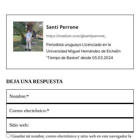
Santi Perrone
https://medium.com/@santiperrone_
Periodista uruguayo Licenciado en la
Universidad Miguel Hernández de ElcheEn
'Tiempo de Basket' desde 05.03.2024
DEJA UNA RESPUESTA
No
Co
ele
Sit
we
Guardar mi nombre, correo electrónico y sitio web en este navegador la