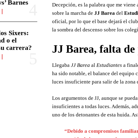
s’ Barnes
Decepción, es la palabra que me viene a
N
sobre la marcha de
JJ Barea
del
Estud
oficial, por lo que el base dejará el clu
la sombra del descenso sobre los colegi
os Sixers:
d o el
JJ Barea, falta de
su carrera?
N
Llegaba
JJ Barea
al
Estudiantes
a final
ha sido notable, el balance del equipo c
luces insuficiente para salir de la zona
Los argumentos de JJ, aunque se pued
insuficientes a todas luces. Además, a
uno de los detonantes de esta huida. A
“Debido a compromisos familiare