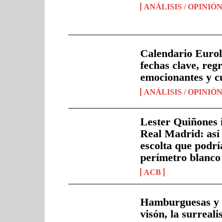
ANÁLISIS / OPINIÓ
Calendario Eurol
fechas clave, reg
emocionantes y c
ANÁLISIS / OPINIÓ
Lester Quiñones i
Real Madrid: así 
escolta que podrí
perímetro blanco
ACB
Hamburguesas y 
visón, la surreali