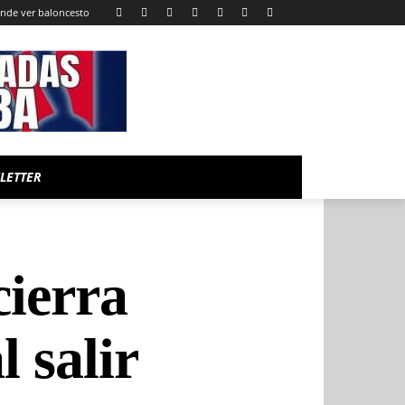
nde ver baloncesto
LETTER
cierra
l salir