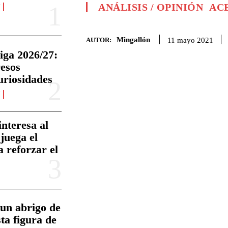
ANÁLISIS / OPINIÓN
AC
N
Mingallón
11 mayo 2021
AUTOR:
iga 2026/27:
resos
uriosidades
N
nteresa al
juega el
a reforzar el
un abrigo de
sta figura de