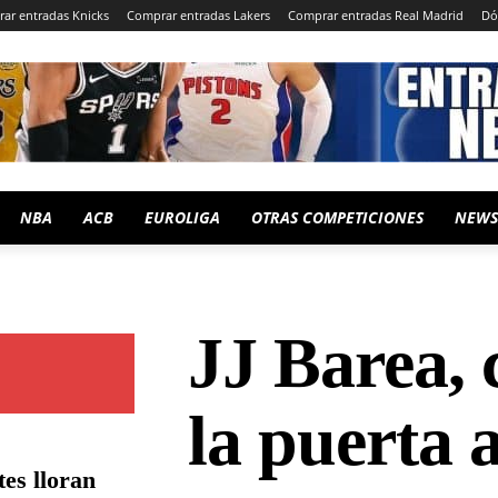
ar entradas Knicks
Comprar entradas Lakers
Comprar entradas Real Madrid
Dó
NBA
ACB
EUROLIGA
OTRAS COMPETICIONES
NEWS
JJ Barea, 
la puerta a
es lloran