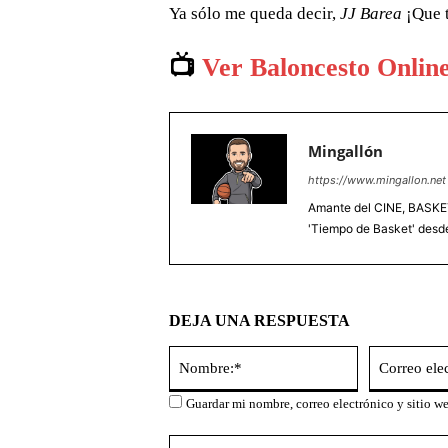
Ya sólo me queda decir,
JJ Barea
¡Que t
📺
Ver Baloncesto Onlin
Mingallón
https://www.mingallon.net
Amante del CINE, BASKET
'Tiempo de Basket' desd
DEJA UNA RESPUESTA
Nombre:*
Guardar mi nombre, correo electrónico y sitio w