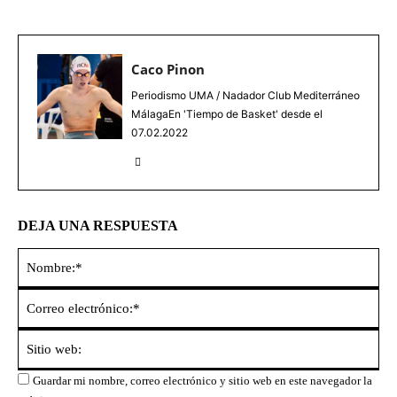
Caco Pinon
Periodismo UMA / Nadador Club Mediterráneo
MálagaEn 'Tiempo de Basket' desde el
07.02.2022
DEJA UNA RESPUESTA
No
Co
ele
Sit
we
Guardar mi nombre, correo electrónico y sitio web en este navegador la