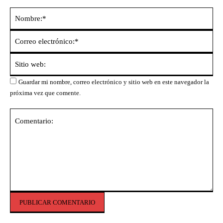
No
Co
ele
Sit
we
Guardar mi nombre, correo electrónico y sitio web en este navegador la
próxima vez que comente.
Comentario: