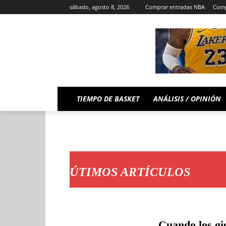
sábado, agosto 8, 2026
Comprar entradas NBA
Comp
TIEMPO DE BASKET
ANÁLISIS / OPINIÓN
ÚTIMOS ARTÍCULOS
Cuando los gi