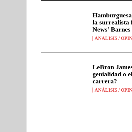
Hamburguesas 
la surrealista
News’ Barnes
ANÁLISIS / OPI
LeBron James 
genialidad o e
carrera?
ANÁLISIS / OPI