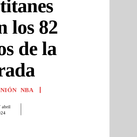
titanes
n los 82
os de la
rada
INIÓN
NBA
 abril
024