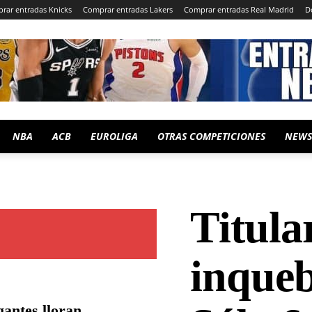
rar entradas Knicks
Comprar entradas Lakers
Comprar entradas Real Madrid
D
NBA
ACB
EUROLIGA
OTRAS COMPETICIONES
NEWS
Titula
inqueb
gantes lloran