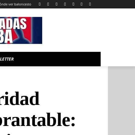
ónde ver baloncesto
LETTER
ridad
rantable: