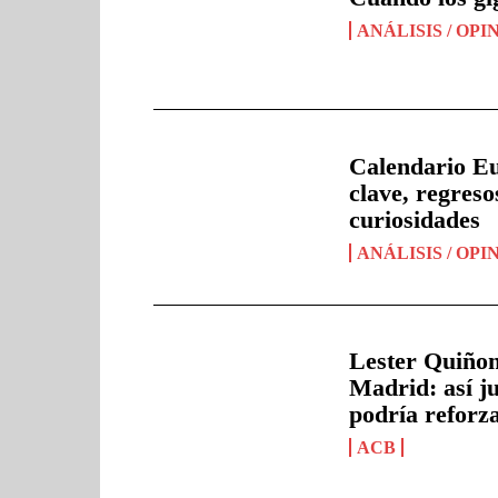
ANÁLISIS / OPI
Calendario Eu
clave, regres
curiosidades
ANÁLISIS / OPI
Lester Quiñon
Madrid: así ju
podría reforz
ACB