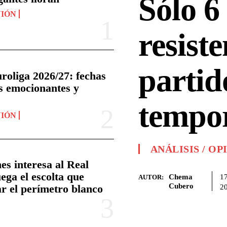
Sólo 6 
NIÓN
resiste
partid
roliga 2026/27: fechas
os emocionantes y
tempo
NIÓN
ANÁLISIS / OP
es interesa al Real
ega el escolta que
Chema
17
AUTOR:
Cubero
ar el perímetro blanco
2