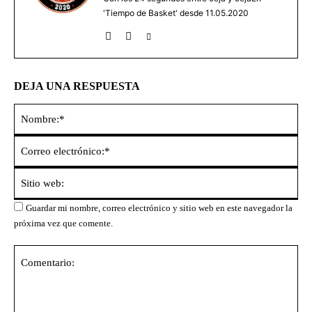
'Tiempo de Basket' desde 11.05.2020
DEJA UNA RESPUESTA
No
Co
ele
Sit
we
Guardar mi nombre, correo electrónico y sitio web en este navegador la
próxima vez que comente.