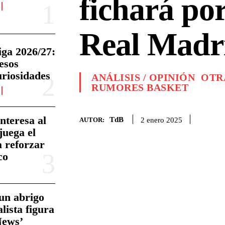
fichará por
Real Madr
iga 2026/27:
esos
uriosidades
ANÁLISIS / OPINIÓN
OTR
RUMORES BASKET
nteresa al
TdB
2 enero 2025
AUTOR:
juega el
a reforzar
co
un abrigo
alista figura
News’