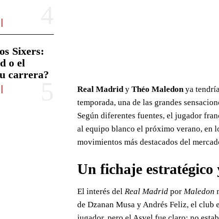
os Sixers:
d o el
su carrera?
Real Madrid
y
Théo Maledon
ya tendrí
temporada, una de las grandes sensacione
Según diferentes fuentes, el jugador fra
al equipo blanco el próximo verano, en l
movimientos más destacados del mercad
Un fichaje estratégico 
El interés del
Real Madrid
por
Maledon
n
de Dzanan Musa y Andrés Feliz, el club e
jugador, pero el Asvel fue claro: no esta