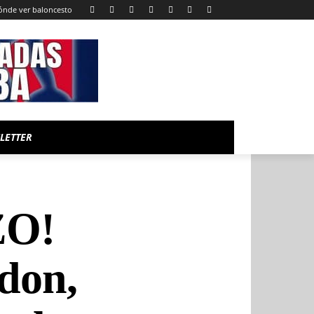
ónde ver baloncesto
LETTER
O!
don,