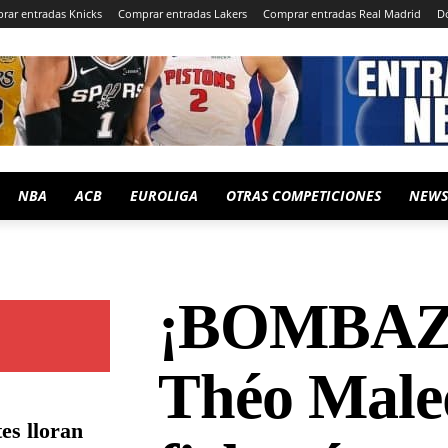
rar entradas Knicks
Comprar entradas Lakers
Comprar entradas Real Madrid
D
NBA
ACB
EUROLIGA
OTRAS COMPETICIONES
NEWS
¡BOMBAZ
Théo Male
es lloran