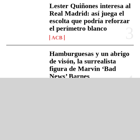
Lester Quiñones interesa al
Real Madrid: así juega el
escolta que podría reforzar
el perímetro blanco
ACB
Hamburguesas y un abrigo
de visón, la surrealista
figura de Marvin ‘Bad
News’ Barnes
ANÁLISIS / OPINIÓN
LeBron James a los Sixers:
¿locura, genialidad o el
mayor riesgo de su carrera?
ANÁLISIS / OPINIÓN