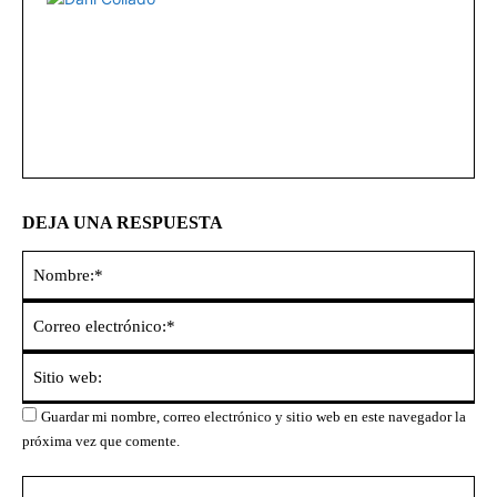
DEJA UNA RESPUESTA
No
Co
ele
Sit
we
Guardar mi nombre, correo electrónico y sitio web en este navegador la
próxima vez que comente.