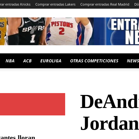
ar entradas Knicks
Comprar entradas Lakers
Comprar entradas Real Madrid
Dó
NBA
ACB
EUROLIGA
OTRAS COMPETICIONES
NEWS
DeAnd
Jordan
antes lloran