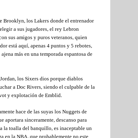
de Brooklyn, los Lakers donde el entrenador
elegir a sus jugadores, el rey Lebron
 con sus amigos y puros veteranos, quien
ador está aquí, apenas 4 puntos y 5 rebotes,
a ajena más en una temporada espantosa de
 Jordan, los Sixers dios porque diablos
uchar a Doc Rivers, siendo el culpable de la
ívot y explotación de Emblid.
amente hace de las suyas los Nuggets de
ue aportara sinceramente, descanso para
 la toalla del banquillo, es inaceptable un
iga en la NBA, que probablemente no este