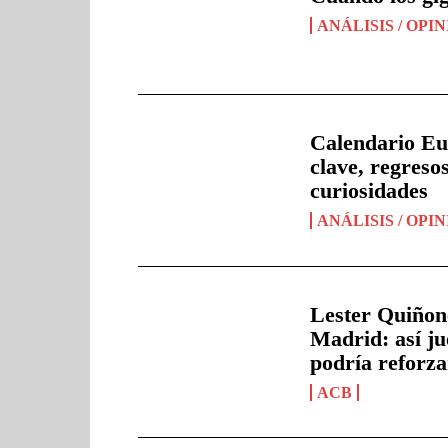
ANÁLISIS / OPI
Calendario Eur
clave, regreso
curiosidades
ANÁLISIS / OPI
Lester Quiñone
Madrid: así ju
podría reforza
ACB