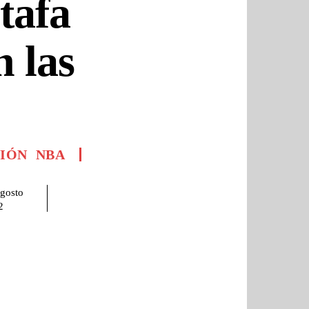
tafa
n las
NIÓN
NBA
gosto
2