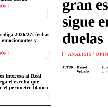
gran es
NIÓN
sigue e
duelas
oliga 2026/27: fechas
s emocionantes y
NIÓN
ANÁLISIS / OPI
Daniel
18 a
AUTOR:
Velarde
202
s interesa al Real
ega el escolta que
r el perímetro blanco