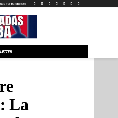
nde ver baloncesto
LETTER
re
: La