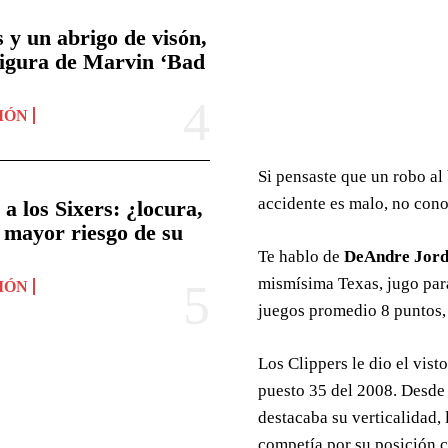
y un abrigo de visón,
 figura de Marvin ‘Bad
NIÓN
Si pensaste que un robo al 
accidente es malo, no cono
 los Sixers: ¿locura,
l mayor riesgo de su
Te hablo de
DeAndre Jor
mismísima Texas, jugo par
NIÓN
juegos promedio 8 puntos, 
Los Clippers le dio el vis
puesto 35 del 2008. Desde
destacaba su verticalidad, 
competía por su posición 