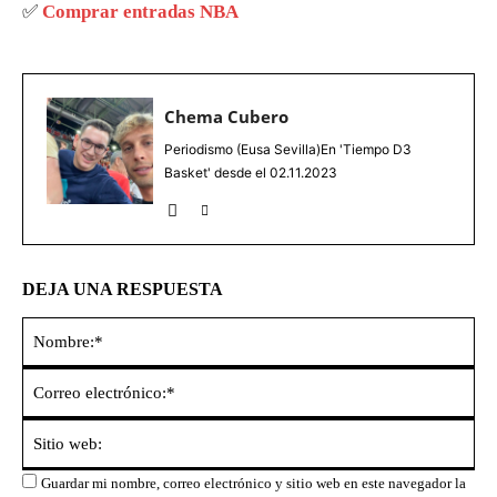
✅
Comprar entradas NBA
Chema Cubero
Periodismo (Eusa Sevilla)En 'Tiempo D3
Basket' desde el 02.11.2023
DEJA UNA RESPUESTA
No
Co
ele
Sit
we
Guardar mi nombre, correo electrónico y sitio web en este navegador la