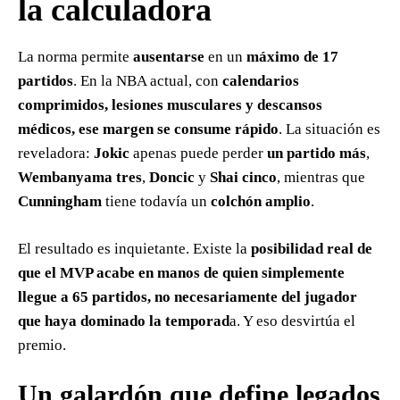
la calculadora
La norma permite
ausentarse
en un
máximo de 17
partidos
. En la NBA actual, con
calendarios
comprimidos, lesiones musculares y descansos
médicos, ese margen se consume rápido
. La situación es
reveladora:
Jokic
apenas puede perder
un partido más
,
Wembanyama tres
,
Doncic
y
Shai cinco
, mientras que
Cunningham
tiene todavía un
colchón amplio
.
El resultado es inquietante. Existe la
posibilidad real de
que el MVP acabe en manos de quien simplemente
llegue a 65 partidos, no necesariamente del jugador
que haya dominado la temporad
a. Y eso desvirtúa el
premio.
Un galardón que define legados