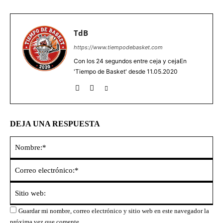
TdB
https://www.tiempodebasket.com
Con los 24 segundos entre ceja y cejaEn
'Tiempo de Basket' desde 11.05.2020
DEJA UNA RESPUESTA
No
Co
ele
Sit
we
Guardar mi nombre, correo electrónico y sitio web en este navegador la
próxima vez que comente.