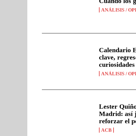
Cuando los g
ANÁLISIS / O
Calendario E
clave, regre
curiosidades
ANÁLISIS / O
Lester Quiño
Madrid: así 
reforzar el 
ACB