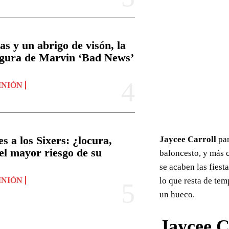
 y un abrigo de visón, la
figura de Marvin ‘Bad News’
PINIÓN
 a los Sixers: ¿locura,
Jaycee Carroll
par
 el mayor riesgo de su
baloncesto, y más 
se acaben las fiest
lo que resta de tem
PINIÓN
un hueco.
Jaycee C