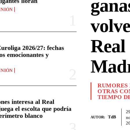
gana
igantes lloran
PINIÓN
volve
Real
uroliga 2026/27: fechas
sos emocionantes y
Madr
PINIÓN
RUMORES 
OTRAS CO
TIEMPO D
nes interesa al Real
juega el escolta que podría
2
perímetro blanco
TdB
n
AUTOR:
2