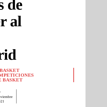
s de
r al
id
BASKET
MPETICIONES
E BASKET
9
oviembre
021