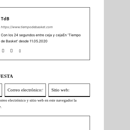
TdB
https://www.tiempodebasket.com
Con los 24 segundos entre ceja y cejaEn 'Tiempo
de Basket' desde 11.05.2020
UESTA
Nombre:*
Correo
Sitio
electrónico:*
web:
rreo electrónico y sitio web en este navegador la
e.