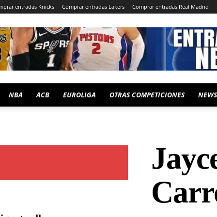
prar entradas Knicks
Comprar entradas Lakers
Comprar entradas Real Madrid
NBA
ACB
EUROLIGA
OTRAS COMPETICIONES
NEWS
Jayc
Carro