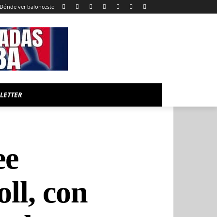
Dónde ver baloncesto
LETTER
ee
ll, con