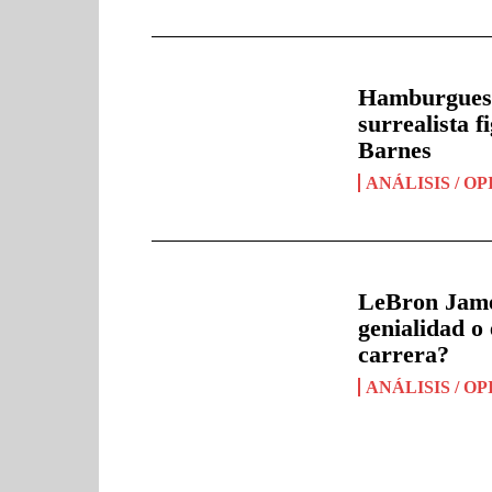
Hamburguesas
surrealista 
Barnes
ANÁLISIS / O
LeBron James
genialidad o
carrera?
ANÁLISIS / O