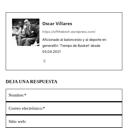
Oscar Villares
https://offthebnch.wordpress.com/
Aficionado al baloncesto y al deporte en
generalEn 'Tiempo de Basket' desde
05.04.2021
DEJA UNA RESPUESTA
No
Co
ele
Sit
we