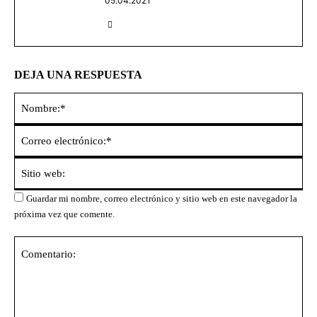
05.04.2021
DEJA UNA RESPUESTA
No
Co
ele
Sit
we
Guardar mi nombre, correo electrónico y sitio web en este navegador la
próxima vez que comente.