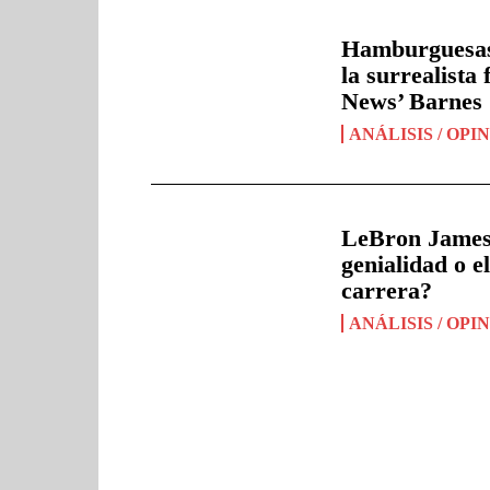
Hamburguesas 
la surrealista
News’ Barnes
ANÁLISIS / OPI
LeBron James 
genialidad o e
carrera?
ANÁLISIS / OPI