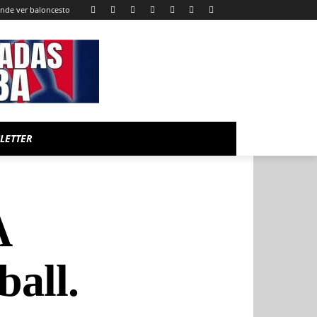
nde ver baloncesto
LETTER
A
ball.