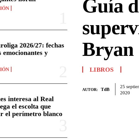
Guía d
NIÓN
superv
Bryan 
roliga 2026/27: fechas
s emocionantes y
LIBROS
NIÓN
25 septie
TdB
AUTOR:
2020
s interesa al Real
ega el escolta que
r el perímetro blanco