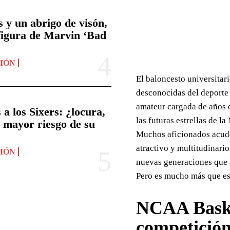
y un abrigo de visón,
 figura de Marvin ‘Bad
NIÓN
El baloncesto universitar
desconocidas del deporte 
amateur cargada de años d
a los Sixers: ¿locura,
las futuras estrellas de l
l mayor riesgo de su
Muchos aficionados acuden
atractivo y multitudinar
NIÓN
nuevas generaciones que l
Pero es mucho más que es
NCAA Baske
competición