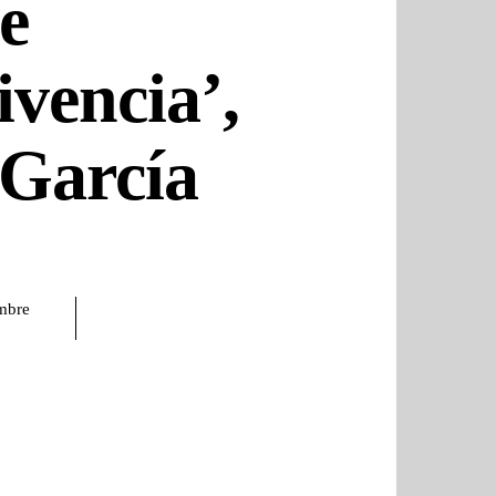
e
ivencia’,
García
mbre