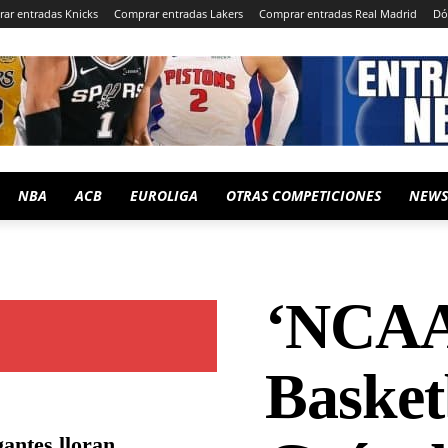
ar entradas Knicks
Comprar entradas Lakers
Comprar entradas Real Madrid
Dó
NBA
ACB
EUROLIGA
OTRAS COMPETICIONES
NEWS
‘NCA
Basket
antes lloran