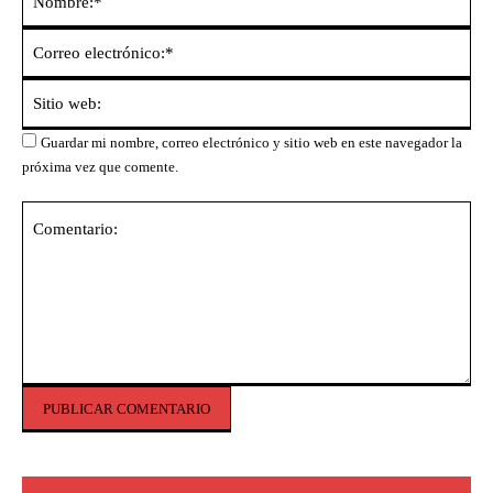
Co
ele
Sit
we
Guardar mi nombre, correo electrónico y sitio web en este navegador la
próxima vez que comente.
Comentario: