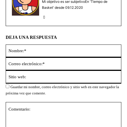
Mi objetivo es ser subjetivoEn 'Tiempo de
Basket' desde 09.12.2020
DEJA UNA RESPUESTA
No
Co
ele
Sit
we
Guardar mi nombre, correo electrónico y sitio web en este navegador la
próxima vez que comente.