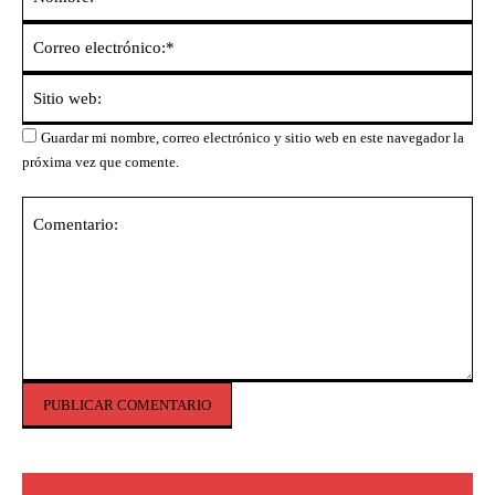
Co
ele
Sit
we
Guardar mi nombre, correo electrónico y sitio web en este navegador la
próxima vez que comente.
Comentario: