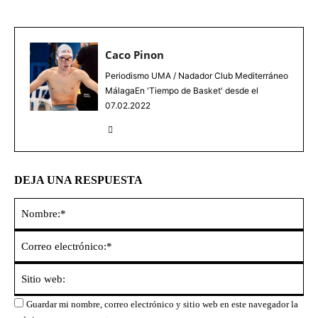
Caco Pinon
Periodismo UMA / Nadador Club Mediterráneo
MálagaEn 'Tiempo de Basket' desde el
07.02.2022
DEJA UNA RESPUESTA
No
Co
ele
Sit
we
Guardar mi nombre, correo electrónico y sitio web en este navegador la