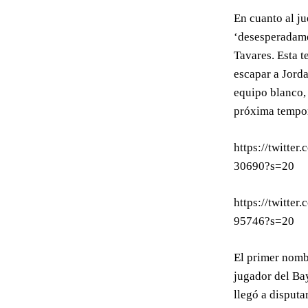
En cuanto al ju
‘desesperadame
Tavares. Esta t
escapar a Jorda
equipo blanco, 
próxima tempor
https://twitte
30690?s=20
https://twitte
95746?s=20
El primer nombr
jugador del Ba
llegó a disputa