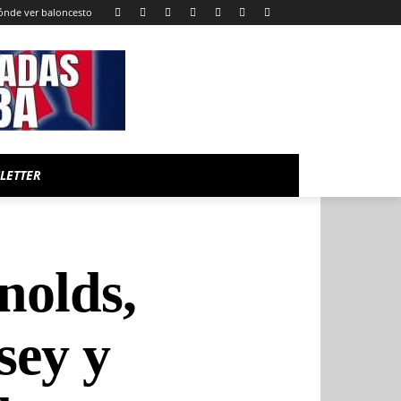
ónde ver baloncesto
LETTER
nolds,
sey y