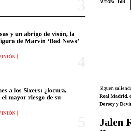
TdB
AUTOR:
s y un abrigo de visón, la
 figura de Marvin ‘Bad News’
PINIÓN
Siguen saliend
s a los Sixers: ¿locura,
Real Madrid
, 
 el mayor riesgo de su
Dorsey y Devi
PINIÓN
Jalen 