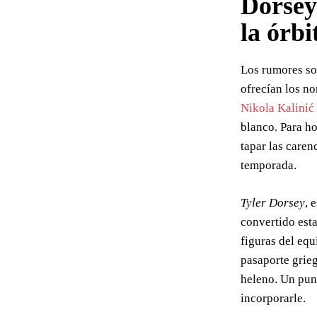
Dorsey
la órb
Los rumores so
ofrecían los n
Nikola Kalinić
blanco. Para h
tapar las caren
temporada.
Tyler Dorsey
, 
convertido esta
figuras del equ
pasaporte grieg
heleno. Un punt
incorporarle.