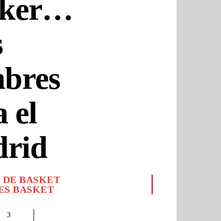
oker…
s
bres
 el
rid
 DE BASKET
S BASKET
3