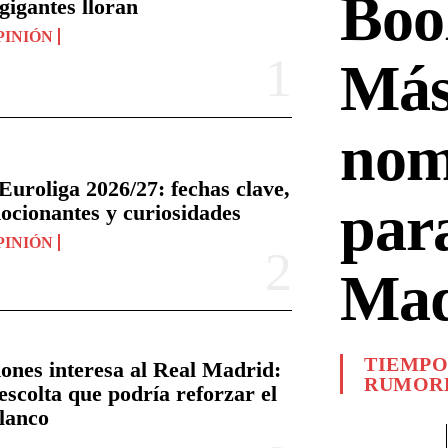
Bo
gigantes lloran
PINIÓN
Má
nom
Euroliga 2026/27: fechas clave,
para
ocionantes y curiosidades
PINIÓN
Mad
TIEMPO
ones interesa al Real Madrid:
RUMORE
 escolta que podría reforzar el
lanco