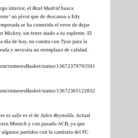
ego interior, el
Real Madrid
busca
nte’ un pívot que de descanso a Edy
emporada se ha cometido el error de dejar
n Mickey, sin tener atado a su suplente. El
a día de hoy, no cuenta con Tyus para la
ada y necesita un reemplazo de calidad.
r.com/rumoresBasket/status/13672379793501
r.com/rumoresBasket/status/13672365122832
e es salir es el de
Jalen Reynolds
. Actual
yern Munich y con pasado ACB, ya que
r algunos partidos con la camiseta del FC