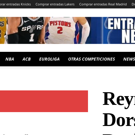
rar entradas Knicks
Comprar entradas Lakers
Comprar entradas Real Madrid
D
NBA
ACB
EUROLIGA
OTRAS COMPETICIONES
NEWS
Rey
Dor