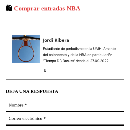
🛍️
Comprar entradas NBA
Jordi Ribera
Estudiante de periodismo en la UMH. Amante
del baloncesto y de la NBA en particular.En
'Tiempo D3 Basket' desde el 27.09.2022
DEJA UNA RESPUESTA
No
Co
ele
Sit