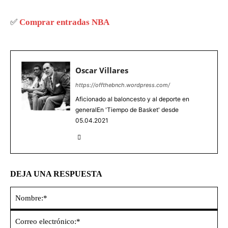
✅
Comprar entradas NBA
Oscar Villares
https://offthebnch.wordpress.com/
Aficionado al baloncesto y al deporte en
generalEn 'Tiempo de Basket' desde
05.04.2021
DEJA UNA RESPUESTA
No
Co
ele